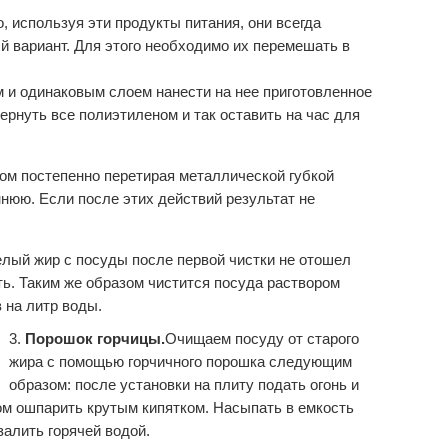
 используя эти продукты питания, они всегда
й вариант. Для этого необходимо их перемешать в
м и одинаковым слоем нанести на нее приготовленное
рнуть все полиэтиленом и так оставить на час для
том постепенно перетирая металлической губкой
ннюю. Если после этих действий результат не
елый жир с посуды после первой чистки не отошел
ть. Таким же образом чистится посуда раствором
 на литр воды.
Порошок горчицы.
Очищаем посуду от старого
жира с помощью горчичного порошка следующим
образом: после установки на плиту подать огонь и
ом ошпарить крутым кипятком. Насыпать в емкость
залить горячей водой.