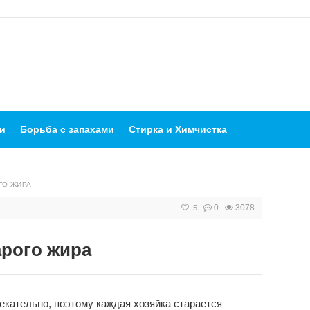
и
Борьба с запахами
Стирка и Химчистка
ГО ЖИРА
0
3078
5
арого жира
екательно, поэтому каждая хозяйка старается