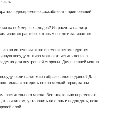
 часа.
араться одновременно соскабливать пригоревший
нии на ней жирных следов? Из расчета на литр
тавливается раствор, которым после и заливается
олько по истечении этого времени рекомендуется
янную посуду от жира можно отчистить легко, а
редства для внутренней стороны. Для внешней можно
 посуду, если налет жира образовался недавно? Для
ного мыла и натереть его на мелкой терке, затем
 мл растительного масла. Все тщательно перемешать
ать кипятком, установить на огонь и подождать, пока
ировой слой.