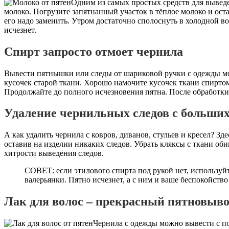
Одним из самых простых средств для вывед
молоко. Погрузите запятнанный участок в тёплое молоко и оста
его надо заменить. Утром достаточно сполоснуть в холодной в
исчезнет.
Спирт запросто отмоет чернила
Вывести пятнышки или следы от шариковой ручки с одежды м
кусочек старой ткани. Хорошо намочите кусочек ткани спирто
Продолжайте до полного исчезновения пятна. После обработк
Удаление чернильных следов с больших
А как удалить чернила с ковров, диванов, стульев и кресел? Зд
оставив на изделии никаких следов. Убрать кляксы с ткани об
хитрости выведения следов.
СОВЕТ: если этилового спирта под рукой нет, используй
валерьянки. Пятно исчезнет, а с ним и ваше беспокойство
Лак для волос – прекрасный пятновыв
Чернила с одежды можно вывести с по