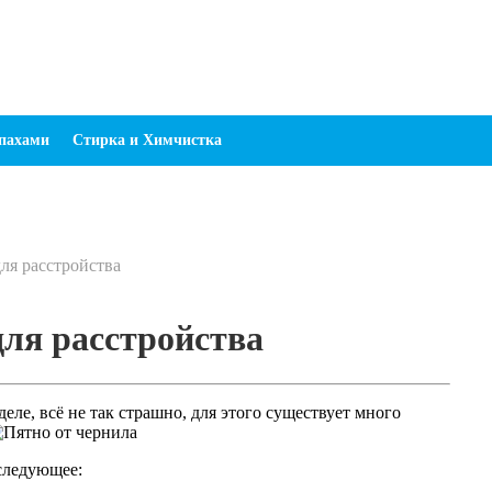
апахами
Стирка и Химчистка
ля расстройства
для расстройства
еле, всё не так страшно, для этого существует много
следующее: