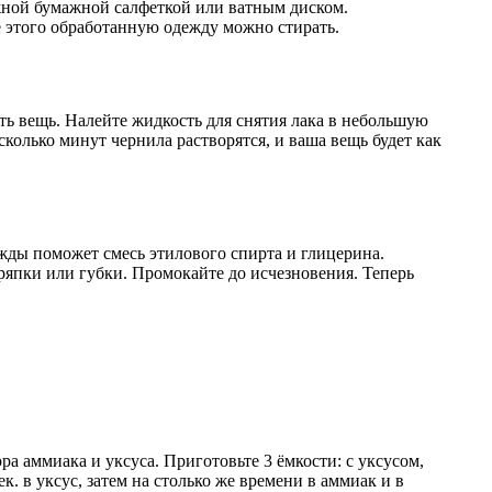
жной бумажной салфеткой или ватным диском.
ле этого обработанную одежду можно стирать.
ть вещь. Налейте жидкость для снятия лака в небольшую
сколько минут чернила растворятся, и ваша вещь будет как
жды поможет смесь этилового спирта и глицерина.
япки или губки. Промокайте до исчезновения. Теперь
а аммиака и уксуса. Приготовьте 3 ёмкости: с уксусом,
к. в уксус, затем на столько же времени в аммиак и в