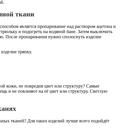
ой.
яной ткани
способом является пропаривание над раствором ацетона и
стрюльку и подогреть на водяной бане. Затем выключить
ью. После пропаривания нужно сполоснуть изделие
изделие тряпку.
ной кожи, не повредив цвет или структуру? Самые
вещь и не повлияют на её цвет или структуру. Светлую
канях
жных тканей? Для таких изделий лучше всего подойдёт