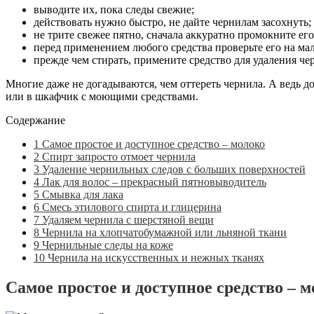
выводите их, пока следы свежие;
действовать нужно быстро, не дайте чернилам засохнуть;
не трите свежее пятно, сначала аккуратно промокните ег
перед применением любого средства проверьте его на мал
прежде чем стирать, примените средство для удаления че
Многие даже не догадываются, чем оттереть чернила. А ведь д
или в шкафчик с моющими средствами.
Содержание
1
Самое простое и доступное средство – молоко
2
Спирт запросто отмоет чернила
3
Удаление чернильных следов с больших поверхностей
4
Лак для волос – прекрасный пятновыводитель
5
Смывка для лака
6
Смесь этилового спирта и глицерина
7
Удаляем чернила с шерстяной вещи
8
Чернила на хлопчатобумажной или льняной ткани
9
Чернильные следы на коже
10
Чернила на искусственных и нежных тканях
Самое простое и доступное средство – 