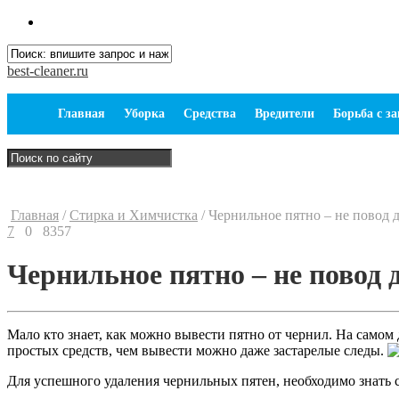
best-cleaner.ru
Главная
Уборка
Средства
Вредители
Борьба с з
Главная
/
Стирка и Химчистка
/
Чернильное пятно – не повод д
7
0
8357
Чернильное пятно – не повод 
Мало кто знает, как можно вывести пятно от чернил. На самом д
простых средств, чем вывести можно даже застарелые следы.
Для успешного удаления чернильных пятен, необходимо знать 