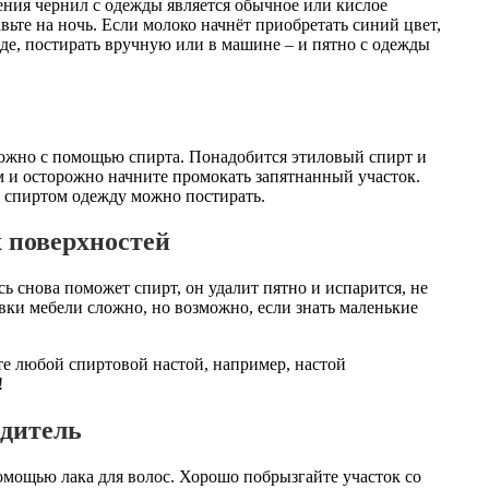
ения чернил с одежды является обычное или кислое
вьте на ночь. Если молоко начнёт приобретать синий цвет,
оде, постирать вручную или в машине – и пятно с одежды
ожно с помощью спирта. Понадобится этиловый спирт и
м и осторожно начните промокать запятнанный участок.
и спиртом одежду можно постирать.
 поверхностей
есь снова поможет спирт, он удалит пятно и испарится, не
ивки мебели сложно, но возможно, если знать маленькие
те любой спиртовой настой, например, настой
!
одитель
мощью лака для волос. Хорошо побрызгайте участок со