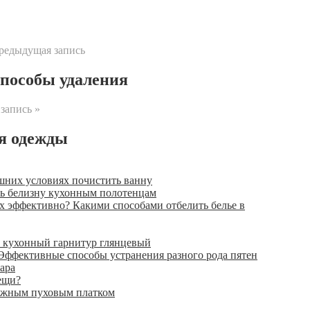
редыдущая запись
способы удаления
запись »
я одежды
шних условиях почистить ванну
ть белизну кухонным полотенцам
Какими способами отбелить белье в
 кухонный гарнитур глянцевый
Эффективные способы устранения разного рода пятен
гара
ещи?
нежным пуховым платком