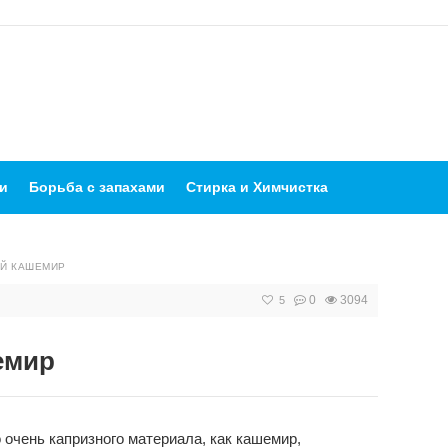
и
Борьба с запахами
Стирка и Химчистка
ЫЙ КАШЕМИР
0
3094
5
емир
 очень капризного материала, как кашемир,