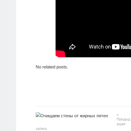
No related posts.
«
Предыд
ущая
запись