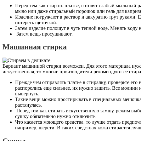
Перед тем как стирать платье, готовят слабый мыльный р
мыло или даже стиральный порошок или гель для капризн
Изделие погружают в раствор и аккуратно трут руками. Е
потереть щеточкой.
Затем изделие полощут в чуть теплой воде. Менять воду н
Затем вещь просушивают.
Машинная стирка
Вариант машинной стирки возможен. Для этого материала нуж
искусственная, то многие производители рекомендуют ее стира
Прежде чем отправлять платье в стиралку, проверьте его
распоролись еще сильнее, их нужно зашить. Все молнии
вывернуть.
Такие вещи можно простирывать в специальных мешочках
растянулась.
Перед тем как стирать искусственную замшу, режим выб
сушку обязательно нужно отключить.
Что касается моющего средства, то лучше отдать предпо
например, шерсти. В таких средствах кожа стирается лучш