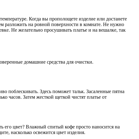
емпературе. Когда вы прополощете изделие или достанете
тем разложить на ровной поверхности в комнате. Не нужно
евке. Не желательно просушивать платье и на вешалке, так
роверенные домашние средства для очистки.
иво поблескивать. Здесь поможет тальк. Засаленные пятна
ько часов. Затем жесткой щеткой чистят платье от
ть его цвет? Влажный спитый кофе просто наносится на
дите, насколько освежится цвет изделия.