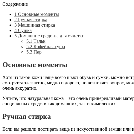
Содержание
1
Основные моменты
2
Ручная стирка
3
Машинная стирка
4
Сушка
5
Домашние средства для очистки
5.1
Тальк
5.2
Кофейная гуща
5.3
Пар
Основные моменты
Хотя из такой кожи чаще всего шьют обувь и сумки, можно вст
смотрятся элегантно, модно и дорого, но возникает вопрос, мо
очень аккуратно.
Учтите, что натуральная кожа – это очень привередливый мат
специальных средств как домашних, так и химических.
Ручная стирка
Если вы решили постирать вещь из искусственной замши или на