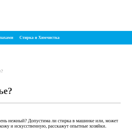
апахами
Стирка и Химчистка
е?
ье?
очень нежный? Допустима ли стирка в машинке или, может
 кожу и искусственную, расскажут опытные хозяйки.