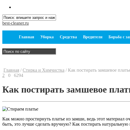
best-cleaner.ru
Главная
Уборка
Средства
Вредители
Борьба с з
Главная
/
Стирка и Химчистка
/
Как постирать замшевое плать
2
0
6294
Как постирать замшевое плат
Как можно простирнуть платье из замши, ведь этот материал 
быть, это лучше сделать вручную? Как постирать натуральную