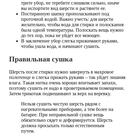
трите убор, не теребите слишком сильно, иначе
вы испортите вид шерсти и растянете ее.
Постиранную шапку прополаскивают под
проточной водой. Важно учесть: для шерсти
желательно, чтобы вода для стирки и полоскания
была одной температуры. Полоскать вещь нужно
до тех пор, пока не уйдет все моющее.
В заключение убор слегка прижимают руками,
чтобы ушла вода, и начинают сушить.
Правильная сушка
Шерсть после стирки нужно завернуть в махровое
полотенце и слегка прижать руками – так уйдет лишняя
влага. Такая нитка очень хорошо впитывает запахи,
поэтому сушить ее надо в проветриваемом помещении.
Затем трикотаж подвешивают за верх на веревку.
Нельзя сушить чистую шерсть рядом с
нагревательными приборами, а тем более на
батарее. При неправильной сушке вещь
обязательно сядет и деформируется. Шерсть
должна просыхать только естественным
путем.