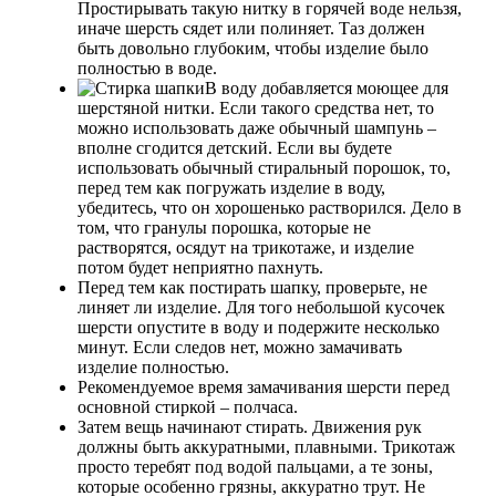
Простирывать такую нитку в горячей воде нельзя,
иначе шерсть сядет или полиняет. Таз должен
быть довольно глубоким, чтобы изделие было
полностью в воде.
В воду добавляется моющее для
шерстяной нитки. Если такого средства нет, то
можно использовать даже обычный шампунь –
вполне сгодится детский. Если вы будете
использовать обычный стиральный порошок, то,
перед тем как погружать изделие в воду,
убедитесь, что он хорошенько растворился. Дело в
том, что гранулы порошка, которые не
растворятся, осядут на трикотаже, и изделие
потом будет неприятно пахнуть.
Перед тем как постирать шапку, проверьте, не
линяет ли изделие. Для того небольшой кусочек
шерсти опустите в воду и подержите несколько
минут. Если следов нет, можно замачивать
изделие полностью.
Рекомендуемое время замачивания шерсти перед
основной стиркой – полчаса.
Затем вещь начинают стирать. Движения рук
должны быть аккуратными, плавными. Трикотаж
просто теребят под водой пальцами, а те зоны,
которые особенно грязны, аккуратно трут. Не