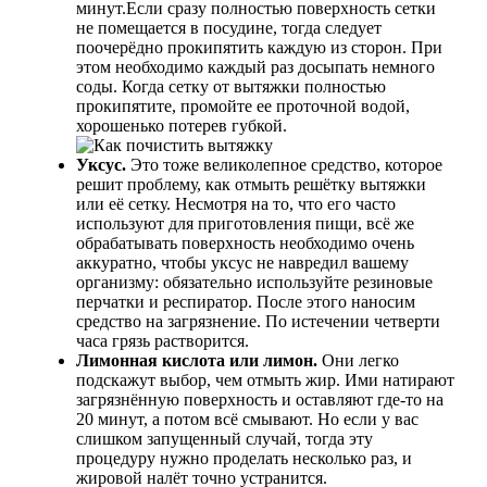
минут.Если сразу полностью поверхность сетки
не помещается в посудине, тогда следует
поочерёдно прокипятить каждую из сторон. При
этом необходимо каждый раз досыпать немного
соды. Когда сетку от вытяжки полностью
прокипятите, промойте ее проточной водой,
хорошенько потерев губкой.
Уксус.
Это тоже великолепное средство, которое
решит проблему, как отмыть решётку вытяжки
или её сетку. Несмотря на то, что его часто
используют для приготовления пищи, всё же
обрабатывать поверхность необходимо очень
аккуратно, чтобы уксус не навредил вашему
организму: обязательно используйте резиновые
перчатки и респиратор. После этого наносим
средство на загрязнение. По истечении четверти
часа грязь растворится.
Лимонная кислота или лимон.
Они легко
подскажут выбор, чем отмыть жир. Ими натирают
загрязнённую поверхность и оставляют где-то на
20 минут, а потом всё смывают. Но если у вас
слишком запущенный случай, тогда эту
процедуру нужно проделать несколько раз, и
жировой налёт точно устранится.