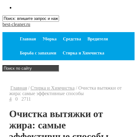
best-cleaner.ru
Главная
Уборка
Средства
Вредители
Борьба с запахами
Стирка и Химчистка
Главная
/
Стирка и Химчистка
/
Очистка вытяжки от
жира: самые эффективные способы
4
0
2711
Очистка вытяжки от
жира: самые
эффективные способы