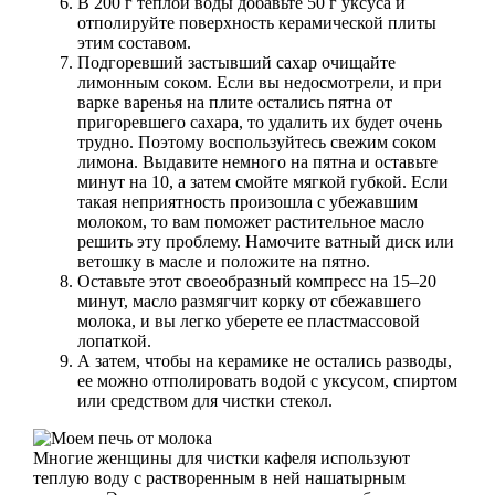
В 200 г теплой воды добавьте 50 г уксуса и
отполируйте поверхность керамической плиты
этим составом.
Подгоревший застывший сахар очищайте
лимонным соком. Если вы недосмотрели, и при
варке варенья на плите остались пятна от
пригоревшего сахара, то удалить их будет очень
трудно. Поэтому воспользуйтесь свежим соком
лимона. Выдавите немного на пятна и оставьте
минут на 10, а затем смойте мягкой губкой. Если
такая неприятность произошла с убежавшим
молоком, то вам поможет растительное масло
решить эту проблему. Намочите ватный диск или
ветошку в масле и положите на пятно.
Оставьте этот своеобразный компресс на 15–20
минут, масло размягчит корку от сбежавшего
молока, и вы легко уберете ее пластмассовой
лопаткой.
А затем, чтобы на керамике не остались разводы,
ее можно отполировать водой с уксусом, спиртом
или средством для чистки стекол.
Многие женщины для чистки кафеля используют
теплую воду с растворенным в ней нашатырным