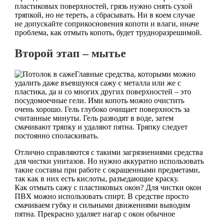
пластиковых поверхностей, грязь нужно снять сухой
тряпкой, но не тереть, а сбрасывать. Ни в коем случае
не допускайте соприкосновения копоти и влаги, иначе
проблема, как отмыть копоть, будет трудноразрешимой.
Второй этап – мытье
Главные средства, которыми можно
удалить даже въевшуюся сажу с металла или же с
пластика, да и со многих других поверхностей – это
посудомоечные гели. Ими копоть можно очистить
очень хорошо. Гель глубоко очищает поверхность за
считанные минуты. Гель разводят в воде, затем
смачивают тряпку и удаляют пятна. Тряпку следует
постоянно споласкивать.
Отлично справляются с такими загрязнениями средства
для чистки унитазов. Но нужно аккуратно использовать
такие составы при работе с окрашенными предметами,
так как в них есть кислоты, разъедающие краску.
Как отмыть сажу с пластиковых окон? Для чистки окон
ПВХ можно использовать спирт. В средстве просто
смачиваем губку и сильными движениями выводим
пятна. Прекрасно удаляет нагар с окон обычное